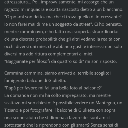
attrezzatura... Poi, improvvisamente, mi accorgo che un
ragazzo mi inquadra e scatta nascosto dietro a un bianchino.
"Orpo -mi son detto- ma che ci trova quello di interessante?
Io non farei mai di me un soggetto da street". Ci ho pensato,
mentre camminavo, e ho fatto una scoperta straordinaria:
c'è una discreta probabilità che gli altri vedano la realtà con
occhi diversi dai miei, che abbiano gusti e interessi non solo
diversi ma addirittura complementari ai miei.
"Baggianate per filosofi da quattro soldi" mi son risposto.
Cammina cammina, siamo arrivati al terribile scoglio: il
famigerato balcone di Giulietta.
"Papà per favore mi fai una bella foto al balcone?"
La domanda non mi ha colto impreparato, ma mentre
scattavo mi son chiesto: è possibile vedere un Mantegna, un
Tiziano e poi fotografare il balcone di Giulietta con sopra
una sconosciuta che si dimena a favore dei suoi amici
sottostanti che la riprendono con gli smart? Senza sensi di