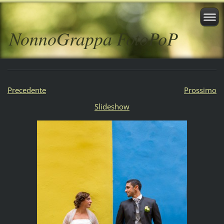
NonnoGrappa FotoPoP
Precedente
Prossimo
Slideshow