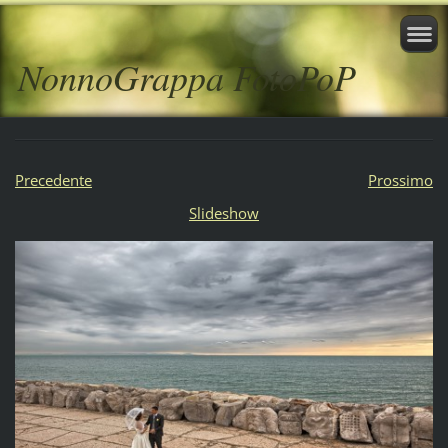
NonnoGrappa FotoPoP
Precedente
Prossimo
Slideshow