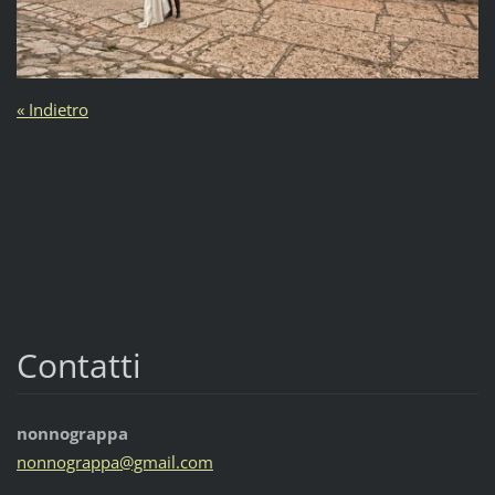
« Indietro
Contatti
nonnograppa
nonnogra
ppa@gmai
l.com